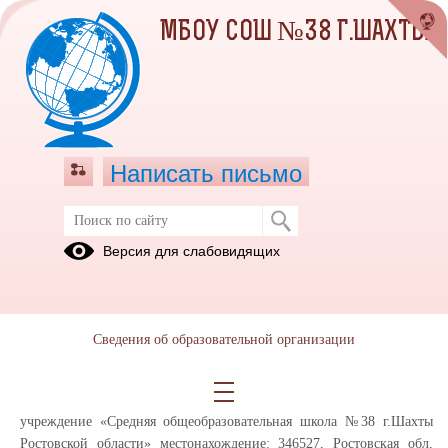
МБОУ СОШ №38 Г.ШАХТЫ
Написать письмо
Информированное согласие
Версия для слабовидящих
посетителя сайта на обработку
персональных данных (далее –
Согласие)
Сведения об образовательной организации
Во исполнение требований статьи 6 и статьи 9 Федерального
закона от 27.07.2006 № 152-ФЗ «О персональных данных» даю своё
согласие муниципальное бюджетное общеобразовательное
учреждение «Средняя общеобразовательная школа №38 г.Шахты
Ростовской области» местонахождение: 346527, Ростовская обл,